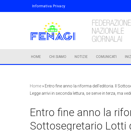
Informativa Privacy
Vai
al
contenuto
HOME
CHI SIAMO
NOTIZIE
COMUNICATI
INI
Home
»
Entro fine anno la riforma dell’editoria. Il Sotto
Legge arrivi in seconda lettura, se serve in terza, ma ve
Entro fine anno la rifor
Sottosegretario Lotti 