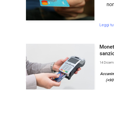
non
Leggi tu
Moneta
sanzio
14 Dicem
Accanime
(+90%