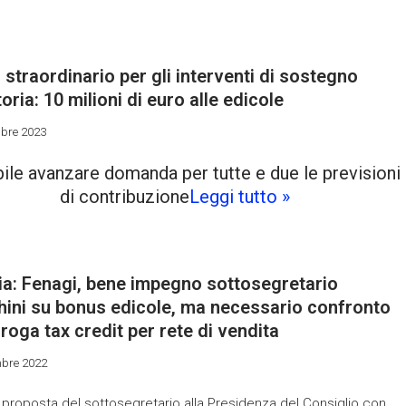
straordinario per gli interventi di sostegno
itoria: 10 milioni di euro alle edicole
mbre 2023
ile avanzare domanda per tutte e due le previsioni
di contribuzione
Leggi tutto »
ia: Fenagi, bene impegno sottosegretario
hini su bonus edicole, ma necessario confronto
roga tax credit per rete di vendita
bre 2022
 proposta del sottosegretario alla Presidenza del Consiglio con