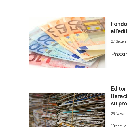
Fondo 
all’ed
27 Sette
Possib
Editor
Barac
su pro
29 Novem
“Bene la