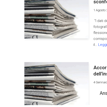
sconfo
1 Agosto 
“I dati 
fotograf
flession
corrispo
il…
Leggi
Accord
dell’i
4 Gennai
Ans