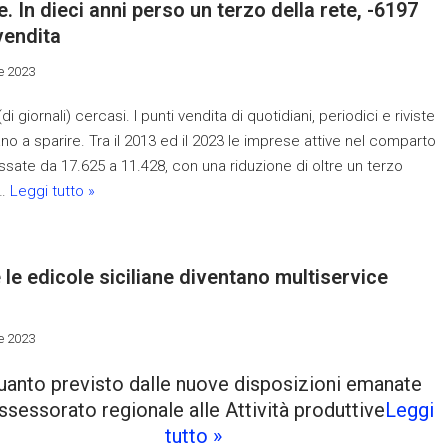
e. In dieci anni perso un terzo della rete, -6197
vendita
e 2023
di giornali) cercasi. I punti vendita di quotidiani, periodici e riviste
no a sparire. Tra il 2013 ed il 2023 le imprese attive nel comparto
sate da 17.625 a 11.428, con una riduzione di oltre un terzo
)…
Leggi tutto »
le edicole siciliane diventano multiservice
s
e 2023
uanto previsto dalle nuove disposizioni emanate
assessorato regionale alle Attività produttive
Leggi
tutto »