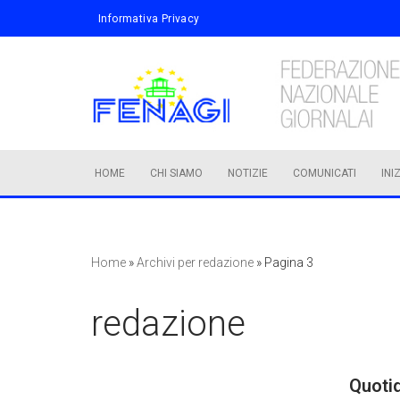
Informativa Privacy
Vai
al
contenuto
HOME
CHI SIAMO
NOTIZIE
COMUNICATI
INI
Home
»
Archivi per redazione
»
Pagina 3
redazione
Quotid