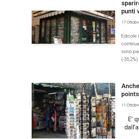
sparir
punti 
17 Ottobr
Edicole (
continua
sono pas
(-35,2%
Anche 
point
11 Ottobr
E’ q
dall’