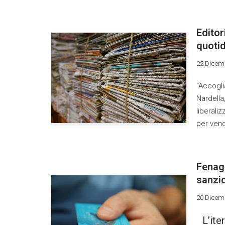
Editor
quotid
22 Dicem
“Accogli
Nardella,
liberaliz
per vend
Fenag
sanzio
20 Dicem
L’ite