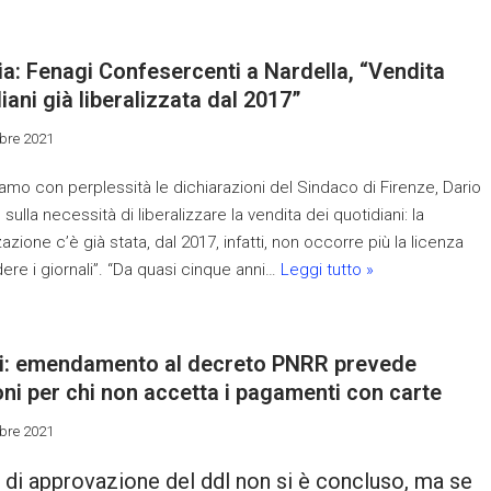
ia: Fenagi Confesercenti a Nardella, “Vendita
iani già liberalizzata dal 2017”
bre 2021
amo con perplessità le dichiarazioni del Sindaco di Firenze, Dario
 sulla necessità di liberalizzare la vendita dei quotidiani: la
zazione c’è già stata, dal 2017, infatti, non occorre più la licenza
ere i giornali”. “Da quasi cinque anni…
Leggi tutto »
i: emendamento al decreto PNRR prevede
ni per chi non accetta i pagamenti con carte
bre 2021
r di approvazione del ddl non si è concluso, ma se