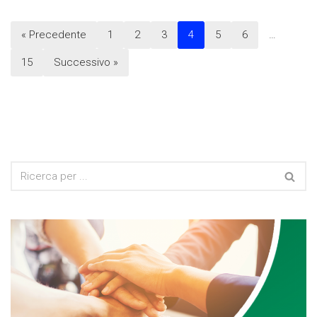
« Precedente
1
2
3
4
5
6
…
15
Successivo »